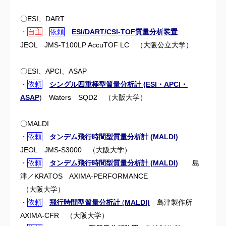
〇ESI、DART
・
自主
依頼
ESI/DART/CSI-TOF質量分析装置
JEOL JMS-T100LP AccuTOF LC
（大阪公立大学）
〇ESI、APCI、ASAP
・
依頼
シングル四重極型質量分析計 (ESI・APCI・
ASAP
)
Waters SQD2 （大阪大学）
〇MALDI
・
依頼
タンデム飛行時間型質量分析計
(MALDI
)
JEOL JMS-S3000 （
大阪大学）
・
依頼
タンデム飛行時間型質量分析計 (MALDI
)
島
津／KRATOS AXIMA-PERFORMANCE
（大阪大学）
・
依頼
飛行時間型質量分析計
(
MALDI)
島津製作所
AXIMA-CFR
（大阪大学）