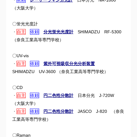
・
依頼
レーザーラマン分光計
日本分光 NR-1800
（
大阪大学）
〇蛍光光度計
・
自主
依頼
分光蛍光光度計
SHIMADZU RF-5300
（奈良工業高等専門学校）
〇UV-vis
・
自主
依頼
紫外可視吸収分光分析装置
SHIMADZU UV-3600 （奈良工業高等専門学校）
〇CD
・
自主
依頼
円二色性分散計
日本分光 J-720W
（
大阪大学）
・
自主
依頼
円二色性分散計
JASCO J-820 （
奈良
工業高等専門学校）
〇Raman