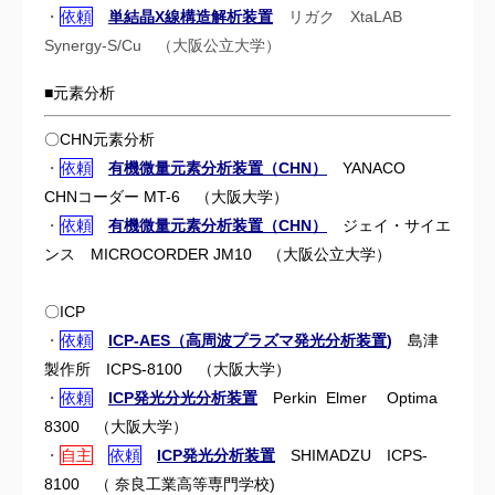
・
依頼
単結晶X線構造解析装置
リガク XtaLAB
Synergy-S/Cu （大阪公立大学）
■元素分析
〇CHN元素分析
・
依頼
有機微量元素分析装置（CHN）
YANACO
CHNコーダー MT-6 （
大阪大学）
・
依頼
有機微量元素分析装置（CHN）
ジェイ・サイエ
ンス MICROCORDER JM10 （
大阪公立大学）
〇ICP
・
依頼
ICP-AES（高周波プラズマ発光分析装置
)
島津
製作所 ICPS-8100 （
大阪大学）
・
依頼
ICP発光分光分析装置
Perkin Elmer Optima
8300 （
大阪大学）
・
自主
依頼
ICP発光分析装置
SHIMADZU ICPS-
8100 （
奈良工業高等専門学校)