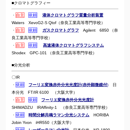
■クロマトグラフィー
・
自主
依頼
液体クロマトグラフ質量分析装置
Waters XevoG2-S Qtof（奈良工業高等専門学校）
・
自主
依頼
ガスクロマトグラフ
Agilent 6850 （奈
良工業高等専門学校
）
・
自主
依頼
高速液体クロマトグラフシステム
Shodex GPC-101 （奈良工業高等専門学校）
■分光分析
〇IR
・
依頼
フーリエ変換赤外分光光度計(赤外顕微鏡付
)
日
本分光 FT/IR 6100 （
大阪大学）
・
自主
依頼
フーリエ変換赤外分光光度計
SHIMADZU IRAffinity-1 （
奈良工業高等専門学校）
・
依頼
時間分解共鳴ラマン分光システム
HORIBA
Jobin Yvon iHR550（大阪大学）