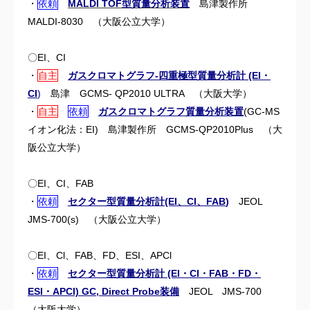
・
依頼
MALDI TOF型質量分析装置
島津製作所
MALDI-8030 （大阪公立大学）
〇EI、CI
・
自主
ガスクロマトグラフ-四重極型質量分析計 (EI・
CI
)
島津 GCMS- QP2010 ULTRA （
大阪大学）
・
自主
依頼
ガスクロマトグラフ質量分析装置
(
GC-MS
イオン化法：EI) 島津製作所 GCMS-QP2010Plus （
大
阪公立大学）
〇EI、CI、FAB
・
依頼
セクター型質量分析計
(EI、CI、FAB
)
JEOL
JMS-700(s) （
大阪公立大学）
〇EI、Cl、FAB、FD、ESI、APCl
・
依頼
セクター型質量分析計 (EI・CI・FAB・FD・
ESI・APCI) GC, Direct Probe装備
JEOL JMS-700
（
大阪大学）