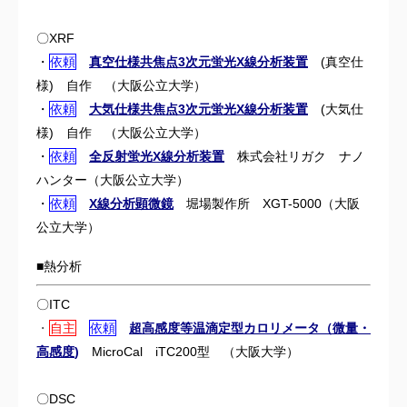
〇XRF
・
依頼
真空仕様共焦点3次元蛍光X線分析装置
(
真空仕
様) 自作 （大阪公立大学）
・
依頼
大気仕様共焦点3次元蛍光X線分析装置
(大気仕
様) 自作 （大阪公立大学）
・
依頼
全反射蛍光X線分析装置
株式会社リガク ナノ
ハンター（大阪公立大学）
・
依頼
X線分析顕微鏡
堀場製作所
XGT-5000（大阪
公立大学）
■熱分析
〇ITC
・
自主
依頼
超高感度等温滴定型カロリメータ（微量・
高感度
)
MicroCal iTC200型 （
大阪大学）
〇DSC