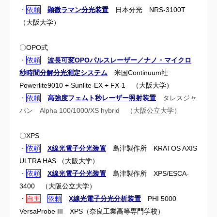
・
依頼
顕微ラマン分光装置
日本分光 NRS-3100T
（大阪大学）
〇OPO式
・
依頼
波長可変OPOパルスレーザー／ナノ・マイクロ
秒時間分解分光測定システム
米国Continuum社
Powerlite9010 + Sunlite-EX + FX-1 （
大阪大学）
・
依頼
高強度フェムト秒レーザー照射装置
タレスジャ
パン Alpha 100/1000/XS hybrid （大阪公立大学）
〇XPS
・
依頼
X線光電子分光装置
島津製作所 KRATOS AXIS
ULTRA HAS （大阪大学）
・
依頼
X線光電子分光装置
島津製作所 XPS/ESCA-
3400 （大阪公立大学）
・
自主
依頼
X線光電子分光分析装置
PHI 5000
VersaProbe III XPS（奈良工業高等専門学校）