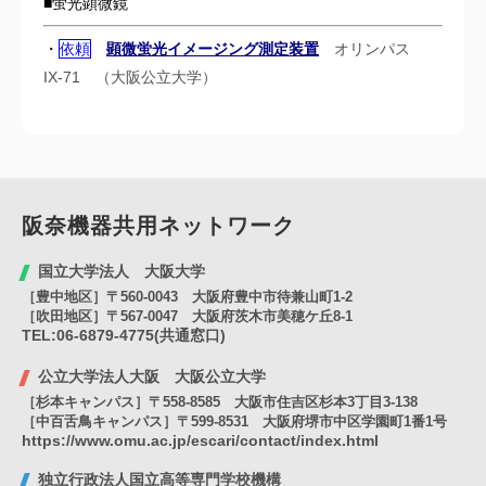
■
蛍光顕微鏡
・
依頼
顕微蛍光イメージング測定装置
オリンパス
IX-71 （大阪公立大学）
阪奈機器共用
ネットワーク
国立大学法人 大阪大学
［豊中地区］〒560-0043 大阪府豊中市待兼山町1-2
［吹田地区］〒567-0047 大阪府茨木市美穂ケ丘8-1
TEL:06-6879-4775(共通窓口)
公立大学法人大阪 大阪公立大学
［杉本キャンパス］〒558-8585 大阪市住吉区杉本3丁目3-138
［中百舌鳥キャンパス］〒599-8531 大阪府堺市中区学園町1番1号
https://www.omu.ac.jp/escari/contact/index.html
独立行政法人国立高等専門学校機構