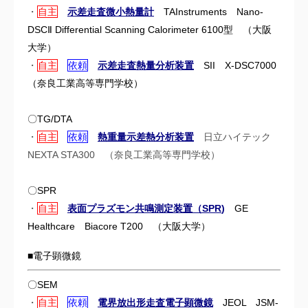
・
自主
示差走査微小熱量計
TAInstruments Nano-
DSCⅡ Differential Scanning Calorimeter 6100型 （
大阪
大学）
・
自主
依頼
示差走査熱量分析装置
SII X-DSC7000
（奈良工業高等専門学校）
〇TG/DTA
・
自主
依頼
熱重量示差熱分析装置
日立ハイテック
NEXTA STA300 （奈良工業高等専門学校）
〇SPR
・
自主
表面プラズモン共鳴測定装置（SPR
)
GE
Healthcare Biacore T200 （
大阪大学）
■電子顕微鏡
〇SEM
・
自主
依頼
電界放出形走査電子顕微鏡
JEOL JSM-