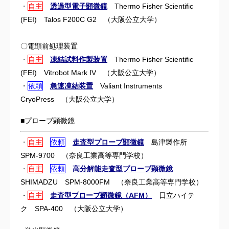
・
自主
透過型電子顕微鏡
Thermo Fisher Scientific
(FEI) Talos F200C G2 （
大阪公立大学）
〇電顕前処理装置
・
自主
凍結試料作製装置
Thermo Fisher Scientific
(FEI) Vitrobot Mark IV （
大阪公立大学）
・
依頼
急速凍結装置
Valiant Instruments
CryoPress （大阪公立大学）
■プローブ顕微鏡
・
自主
依頼
走査型プローブ顕微鏡
島津製作所
SPM-9700 （
奈良工業高等専門学校）
・
自主
依頼
高分解能走査型プローブ顕微鏡
SHIMADZU SPM-8000FM （
奈良工業高等専門学校）
・
自主
走査型プローブ顕微鏡（AFM）
日立ハイテ
ク SPA-400 （大阪公立大学）