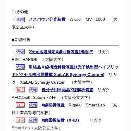
〇その他
・
依頼
メスバウア分光装置
Wissel MVT-1000 （大
阪公立大学）
■Ｘ線回折
・
依頼
2次元迅速測定X線回折装置(湾曲IP
)
リガク
RINT-RAPIDⅡ （
大阪大学）
・
依頼
単結晶Ｘ線構造解析装置(1光子検出型ハイブリッ
ドピクセル検出器搭載 XtaLAB Synergy Custom
)
リガ
ク XtaLAB Synergy Custom （
大阪大学）
・
自主
依頼
低分子用単結晶X線解析装置
リガク
AFC11with Saturn 724+ （
大阪公立大学）
・
自主
依頼
X線回折装置
Rigaku Smart Lab （
奈
良工業高等専門学校
）
・
自主
依頼
X線回折装置（XRD）
リガク
SmartLab（大阪公立大学）