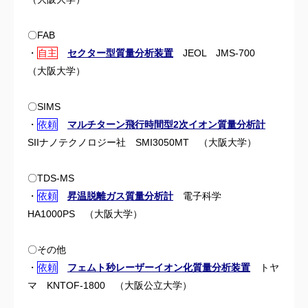
〇FAB
・
自主
セクター型質量分析装置
JEOL JMS-700
（
大阪大学）
〇SIMS
・
依頼
マルチターン飛行時間型2次イオン質量分析計
SIIナノテクノロジー社 SMI3050MT （
大阪大学）
〇TDS-MS
・
依頼
昇温脱離ガス質量分析計
電子科学
HA1000PS （大阪大学）
〇その他
・
依頼
フェムト秒レーザーイオン化質量分析装置
トヤ
マ KNTOF-1800 （大阪公立大学）