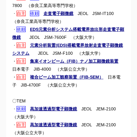
7800 （
奈良工業高等専門学校）
・
自主
依頼
走査電子顕微鏡
JEOL JSM-IT100
（
奈良工業高等専門学校）
・
依頼
EDS元素分析システム搭載電界放出形走査電子顕
微鏡
JEOL JSM-7600F （
大阪大学）
・
自主
元素分析装置(EDS)搭載電界放射走査電子顕微鏡
システム
JEOL JSM-F100 （
大阪大学）
・
自主
集束イオンビーム（FIB）ナノ加工顕微鏡装置
日本電子 JIB-4000 （大阪公立大学）
・
自主
複合ビーム加工観察装置（FIB-SEM）
日本電
子 JIB-4700F （大阪公立大学）
〇TEM
・
依頼
高加速透過型電子顕微鏡
JEOL JEM-2100
（
大阪大学）
・
自主
高加速透過型電子顕微鏡
JEOL JEM-2100
（
大阪公立大学）