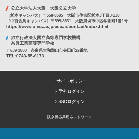
公立大学法人大阪 大阪公立大学
［杉本キャンパス］〒558-8585 大阪市住吉区杉本3丁目3-138
［中百舌鳥キャンパス］〒599-8531 大阪府堺市中区学園町1番1号
https://www.omu.ac.jp/escari/contact/index.html
独立行政法人国立高等専門学校機構
奈良工業高等専門学校
〒639-1080 奈良県大和郡山市矢田町22番地
TEL:0743-55-6173
サイトポリシー
学外ログイン
SSOログイン
阪奈機器共用ネットワーク