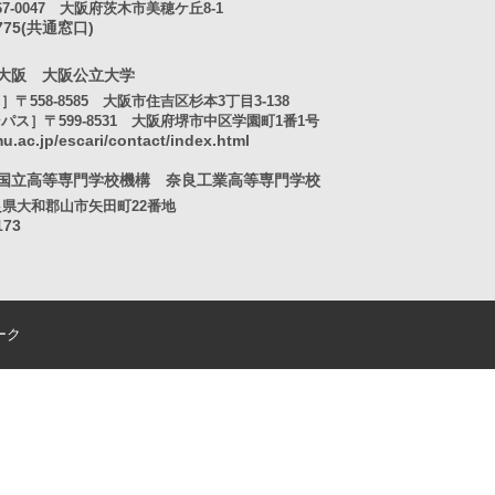
7-0047 大阪府茨木市美穂ケ丘8-1
4775(共通窓口)
大阪 大阪公立大学
〒558-8585 大阪市住吉区杉本3丁目3-138
ス］〒599-8531 大阪府堺市中区学園町1番1号
u.ac.jp/escari/contact/index.html
人国立高等専門学校機構
奈良工業高等専門学校
 奈良県大和郡山市矢田町22番地
173
ーク