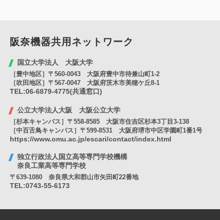
阪奈機器共用
ネットワーク
国立大学法人 大阪大学
［豊中地区］〒560-0043 大阪府豊中市待兼山町1-2
［吹田地区］〒567-0047 大阪府茨木市美穂ケ丘8-1
TEL:06-6879-4775(共通窓口)
公立大学法人大阪 大阪公立大学
［杉本キャンパス］〒558-8585 大阪市住吉区杉本3丁目3-138
［中百舌鳥キャンパス］〒599-8531 大阪府堺市中区学園町1番1号
https://www.omu.ac.jp/escari/contact/index.html
独立行政法人国立高等専門学校機構
奈良工業高等専門学校
〒639-1080 奈良県大和郡山市矢田町22番地
TEL:0743-55-6173