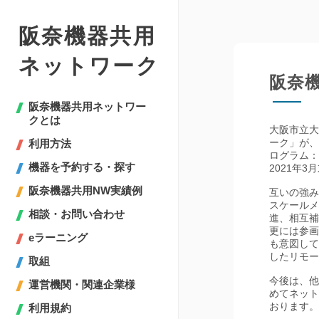
阪奈機器共用
ネットワーク
阪奈
阪奈機器共用ネットワー
クとは
大阪市立大
ーク」が、
利用方法
ログラム：
機器を予約する・探す
2021年3
阪奈機器共用NW実績例
互いの強み
スケールメ
相談・お問い合わせ
進、相互補
更には参画
eラーニング
も意図して
したリモー
取組
今後は、他
運営機関・関連企業様
めてネット
おります。
利用規約