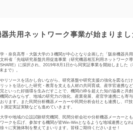
機器共用ネットワーク事業が始まりまし
学・奈良高専・大阪大学の３機関が中心となり企画した「阪奈機器共用
文科省「先端研究基盤共用促進事業（研究機器相互利用ネットワーク導
SHARE）に採択され、2019年8月1日から同実証事業を開始しました
月末まで）。
やリソースを活かし合いながら、研究基盤や研究支援の強化を図るだけ
リットを活かした研究・教育を支える人材の共同育成、産学官連携など
完といった好循環を生みだすことで、機関の枠を超えた知の協奏と共創
機関のみならず、地域の研究力の強化、産業発展、産官学連携にも寄与
おります。また民間分析機器メーカーや民間分析会社とも連携し、IT技
ト測定実証実験なども進めていきます。
大学や地域の公設試験研究機関、民間分析会社や分析機器メーカーとも
ワークを広げ、参加する機関が皆Win-Winとなるような地域連携とな
徐々に実施体制を整えてまいります。皆様ご期待くださいませ！