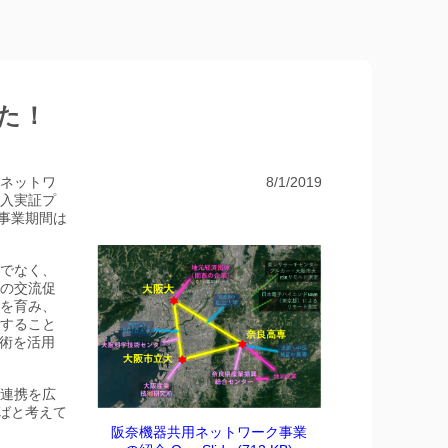
た！
ネットワ
8/1/2019
入実証プ
（事業期間は
でなく、
の交流促
を育み、
すること
術を活用
連携を広
ればと考えて
阪奈機器共用ネットワーク事業