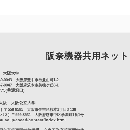
阪奈機器共用
ネット
 大阪大学
0-0043 大阪府豊中市待兼山町1-2
7-0047 大阪府茨木市美穂ケ丘8-1
4775(共通窓口)
大阪 大阪公立大学
〒558-8585 大阪市住吉区杉本3丁目3-138
ス］〒599-8531 大阪府堺市中区学園町1番1号
u.ac.jp/escari/contact/index.html