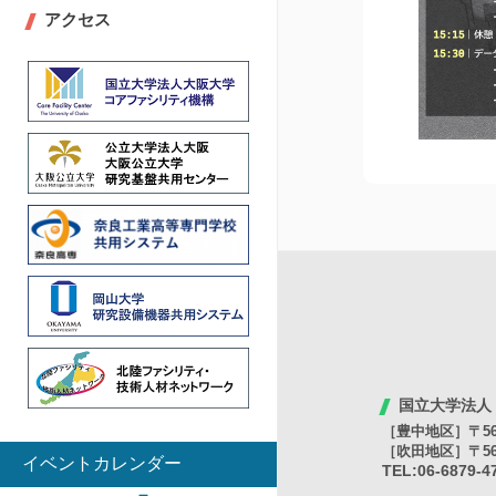
アクセス
国立大学法人
［豊中地区］〒56
［吹田地区］〒56
イベントカレンダー
TEL:06-6879-