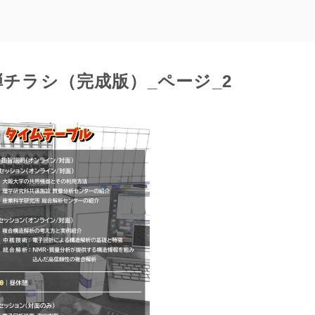
弾チラシ（完成版）_ページ_2